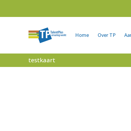
Home
Over TP
Aa
testkaart